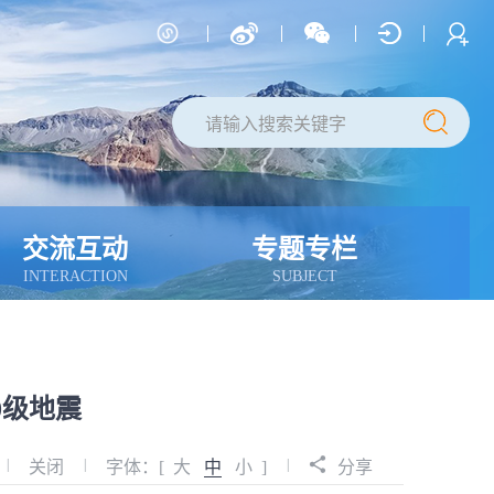
交流互动
专题专栏
INTERACTION
SUBJECT
.0级地震
|
|
|
关闭
字体：[
大
中
小
]
分享