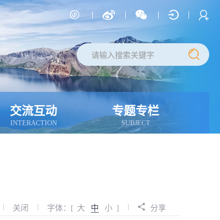
交流互动
专题专栏
INTERACTION
SUBJECT
|
|
|
关闭
字体：[
大
中
小
]
分享