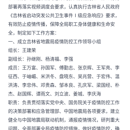
部署再落实视频调度会要求，认真执行吉林省人民政府
《吉林省启动突发公共卫生事件Ⅰ级应急响应》要求，
有效防止疫情传播，保障全局职工身体健康和生命安
全，制定如下工作方案：
一、成立吉林省地震局疫情防控工作领导小组
组长：王建荣
副组长：孙继刚、杨清福、李强
成员：王万富、孙国军、傅勤志、张京辉、王军亮、李
征西、于岫嵋、米洪冬、盘晓东、吴兆营、于宏伟、温
洪涛、李忠伟、邓贵森、邹本良、孔庆军、梁国经、朴
杰、赵国辉、谭雨文、刘立波、姜城、李庆海
职责：负责贯彻落实党中央、国务院关于疫情防控工作
的决策部署和应急管理部、中国地震局各项要求，建立
健全与中国地震局联动机制，通报疫情情况，研判重大
问题，全面部署全局疫情防控措施，做好疫情防控，确