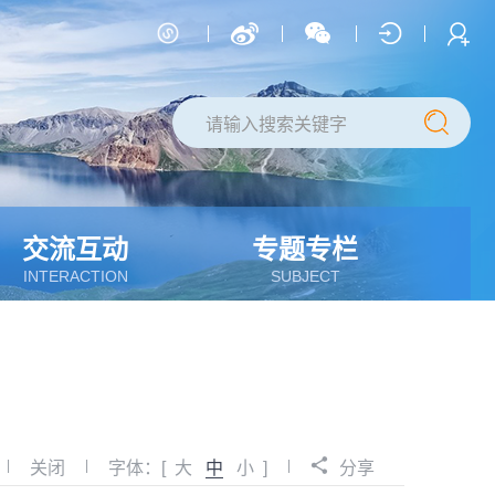
交流互动
专题专栏
INTERACTION
SUBJECT
|
|
|
关闭
字体：[
大
中
小
]
分享