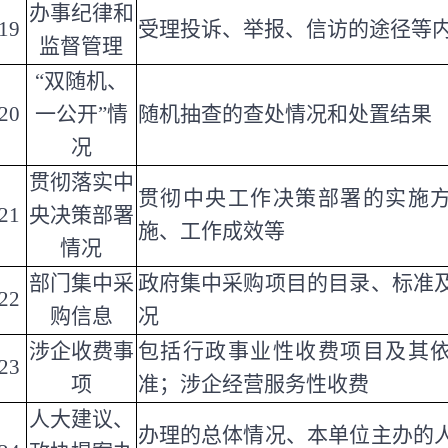
办事纪律和
19
受理投诉、举报、信访的途径等
监督管理
“双随机、
20
一公开”情
随机抽查的查处情况和处置结果
况
贯彻落实中
贯彻中央工作决策部署的实施
21
央决策部署
施、工作成效等
情况
部门集中采
政府集中采购项目的目录、标准
22
购信息
况
涉企收费事
包括行政事业性收费项目及其
23
项
准；涉企经营服务性收费
人大建议、
办理的总体情况、本单位主办的