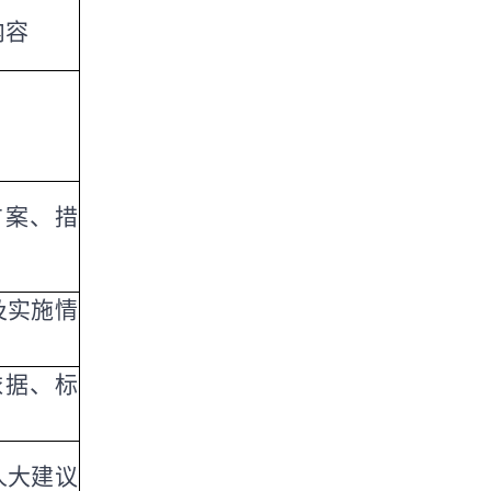
内容
方案、措
及实施情
依据、标
人大建议