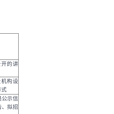
公开的讲
设机构设
方式
员公示信
告、拟招