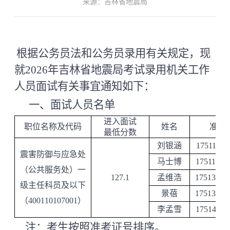
来源：吉林省地震局
根据公务员法和公务员录用有关规定，现
就
2026年吉林省地震局考试
录用
机关工作
人员
面试
有关事宜通知如下：
一、
面试人员名单
进入面试
职位名称及代码
姓名
准考
最低分数
刘银涵
17511112
震害防御与应急处
马士博
17511407
（公共服务处）一
127.1
孟维浩
17513723
级主任科员及以下
景蓓
17513729
（
400110107001）
李孟雪
17514201
注：考生按照准考证号排序。